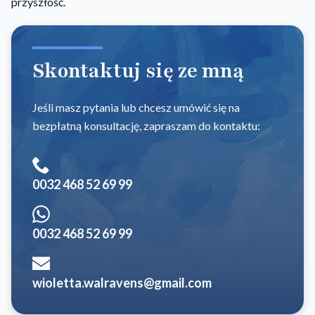
przyszłość.
Skontaktuj się ze mną
Jeśli masz pytania lub chcesz umówić się na
bezpłatną konsultację, zapraszam do kontaktu:
0032 468 52 69 99
0032 468 52 69 99
wioletta.walravens@gmail.com