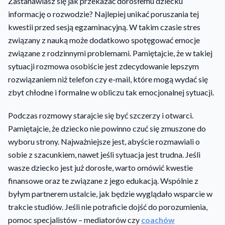
Zastanawiasz się jak przekazać dorosłemu dziecku
informację o rozwodzie? Najlepiej unikać poruszania tej
kwestii przed sesją egzaminacyjną. W takim czasie stres
związany z nauką może dodatkowo spotęgować emocje
związane z rodzinnymi problemami. Pamiętajcie, że w takiej
sytuacji rozmowa osobiście jest zdecydowanie lepszym
rozwiązaniem niż telefon czy e-mail, które mogą wydać się
zbyt chłodne i formalne w obliczu tak emocjonalnej sytuacji.
Podczas rozmowy starajcie się być szczerzy i otwarci.
Pamiętajcie, że dziecko nie powinno czuć się zmuszone do
wyboru strony. Najważniejsze jest, abyście rozmawiali o
sobie z szacunkiem, nawet jeśli sytuacja jest trudna. Jeśli
wasze dziecko jest już dorosłe, warto omówić kwestie
finansowe oraz te związane z jego edukacją. Wspólnie z
byłym partnerem ustalcie, jak będzie wyglądało wsparcie w
trakcie studiów. Jeśli nie potraficie dojść do porozumienia,
pomoc specjalistów – mediatorów czy
coachów