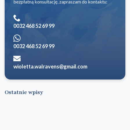
bezpłatną konsultację, zapraszam do kontaktu:
0032 468 52 69 99
0032 468 52 69 99
wioletta.walravens@gmail.com
Ostatnie wpisy