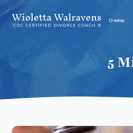
O mnie
5 M