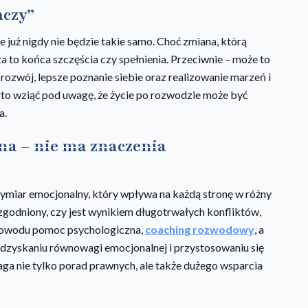
ńczy”
e już nigdy nie będzie takie samo. Choć zmiana, którą
a to końca szczęścia czy spełnienia. Przeciwnie – może to
rozwój, lepsze poznanie siebie oraz realizowanie marzeń i
rto wziąć pod uwagę, że życie po rozwodzie może być
a.
wna – nie ma znaczenia
ymiar emocjonalny, który wpływa na każdą stronę w różny
uzgodniony, czy jest wynikiem długotrwałych konfliktów,
 powodu pomoc psychologiczna,
coaching rozwodowy
, a
odzyskaniu równowagi emocjonalnej i przystosowaniu się
a nie tylko porad prawnych, ale także dużego wsparcia