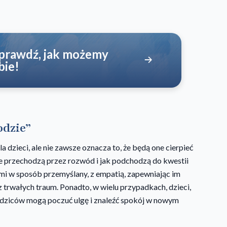
Sprawdź, jak możemy
bie!
odzie”
zieci, ale nie zawsze oznacza to, że będą one cierpieć
ice przechodzą przez rozwód i jak podchodzą do kwestii
ećmi w sposób przemyślany, z empatią, zapewniając im
 trwałych traum. Ponadto, w wielu przypadkach, dzieci,
odziców mogą poczuć ulgę i znaleźć spokój w nowym