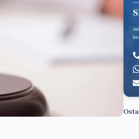
S
Je
be
Osta