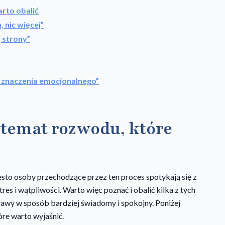
rto obalić
 nic więcej”
 strony”
a znaczenia emocjonalnego”
 temat rozwodu, które
ęsto osoby przechodzące przez ten proces spotykają się z
res i wątpliwości. Warto więc poznać i obalić kilka z tych
awy w sposób bardziej świadomy i spokojny. Poniżej
re warto wyjaśnić.