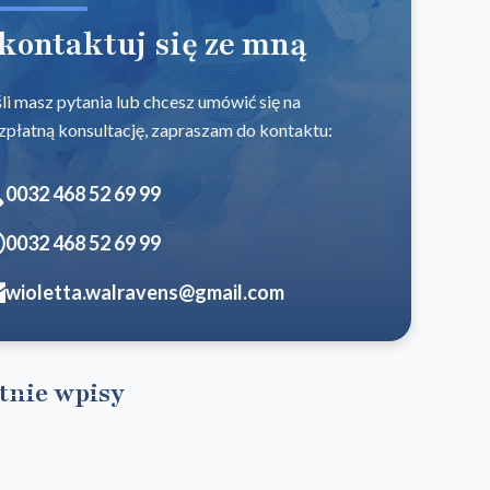
kontaktuj się ze mną
śli masz pytania lub chcesz umówić się na
zpłatną konsultację, zapraszam do kontaktu:
0032 468 52 69 99
0032 468 52 69 99
wioletta.walravens@gmail.com
tnie wpisy