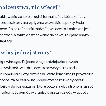
małżeństwa, nic więcej”
aktowaniu go jako prostej formalności, która kończy
 proces, który ma wpływ na wszystkie aspekty życia:
dowe. Po zakończeniu małżeństwa często konieczne jest
imentach, a także dostosowanie do nowej roli jako osoby
aptacji.
 winy jednej strony”
ego winnego. To jedno z najbardziej szkodliwych
eczywistość, w której często przyczyną rozpadu
k komunikacji czy różnice w wartościach mogą prowadzić
 ponosi za to całą winę. Współczesne rozwody coraz
na dojściu do rozwiązania, które pozwala obu stronom ruszyć
ieniu, może pomóc w przejściu przez rozwód w sposób