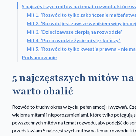
5 najczęstszych mitów na temat rozwodu, które wa
Mit 1. “Rozwód to tylko zakończenie małżeństwa,
Mit 2. “Rozwód jest zawsze wynikiem winy jednej
Mit 3. “Dzieci zawsze cierpią na rozwodzie”
Mit 4. “Po rozwodzie życie mi się skończy”
Mit 5. “Rozwód to tylko kwestia prawna – nie m
Podsumowanie
5 najczęstszych mitów na
warto obalić
Rozwód to trudny okres w życiu, pełen emocji i wyzwań. Cz
wieloma mitami i nieporozumieniami, które tylko potęgują st
powszechnych mitów na temat rozwodu, aby podejść do spr
przedstawiam 5 najczęstszych mitów na temat rozwodu, któ